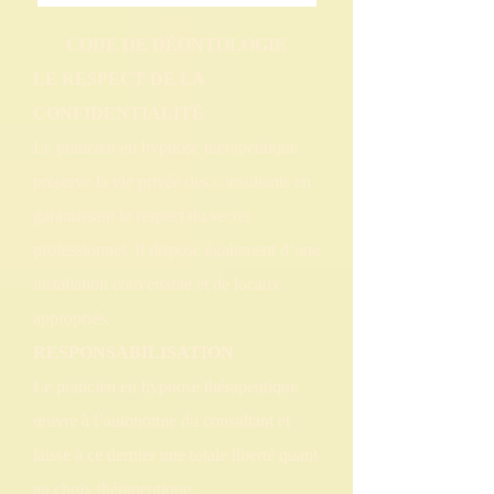
CODE DE DÉONTOLOGIE
LE RESPECT DE LA
CONFIDENTIALITÉ
Le praticien en hypnose thérapeutique
préserve la vie privée des consultants en
garantissant le respect du secret
professionnel. Il dispose également d’une
installation convenable et de locaux
appropriés.
RESPONSABILISATION
Le praticien en hypnose thérapeutique
œuvre à l’autonomie du consultant et
laisse à ce dernier une totale liberté quant
au choix thérapeutique.