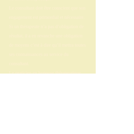
Le consultant doit être conscient que son
engagement est primordial et nécessaire.
Si un thérapeute n’a pas d’obligation de
résultat, il a en revanche une obligation
de moyens c’est à dire qu’il mettra toutes
ses connaissances au service du
consultant.
Le praticien en hypnose thérapeutique
agit dans sa sphère de compétence et par
conséquent refuse toute intervention
lorsqu’il sait ne pas avoir les
compétences nécessaires. Il sera prudent
dans ses engagements et s’abstiendra
également de toute publicité mensongère.