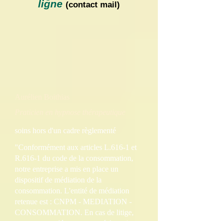
ligne
(contact mail)
Aurélien Boithias
Praticien en hypnose thérapeutique
soins hors d'un cadre règlementé
"Conformément aux articles L.616-1 et
R.616-1 du code de la consommation,
notre entreprise a mis en place un
dispositif de médiation de la
consommation. L'entité de médiation
retenue est : CNPM - MEDIATION -
CONSOMMATION. En cas de litige,