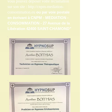
vous pouvez déposer votre réclamation
sur son site :
http://cnpm-mediation-
consommation.eu
ou par voie postale
en écrivant à CNPM - MEDIATION -
CONSOMMATION - 27 Avenue de la
Libération 42400 SAINT-CHAMOND"